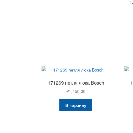
1
171269 петля люка Bosch
1
₽
1,450.00
В корзину