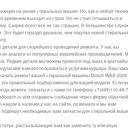
зиции на рынке стиральных машин. Но, как и любая техни
 временем выходят из строя. Но не стоит отчаиваться и
ну. Скорее всего все не так страшно. В большинстве случа
. Это будет гораздо дешевле, чем покупка новой стирально
тр.
 детали для скорейшего проведения ремонта. У нас вы
 и их аналоги от популярных европейских производителей. 
а. Редкие детали мы можем привезти под заказ в кратчай
редлагаем вам воспользоваться услугами курьера. Ваш зака
е начать ремонт вашей стиральной машины Bosch WAA 2026
й это правильный подбор именно для вашей модели. Если в
сегда можете, связаться с нами по телефону +7(499)110-48-
stibosch.ru или отправить сообщение через форму обратно
е нашли в наличии у нас на сайте, позвоните и мы вам
 подберут необходимые вам запчасти для стиральной маш
статьи, рассказывающие вам как заменить ту или иную