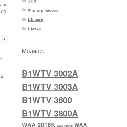
УБЛ
Наш
Фильтр насоса
:00.
Шланги
Щетки
Модели:
B1WTV 3002A
ой
B1WTV 3003A
B1WTV 3600
B1WTV 3800A
WAA 2016K
WAA
WAA 2016S