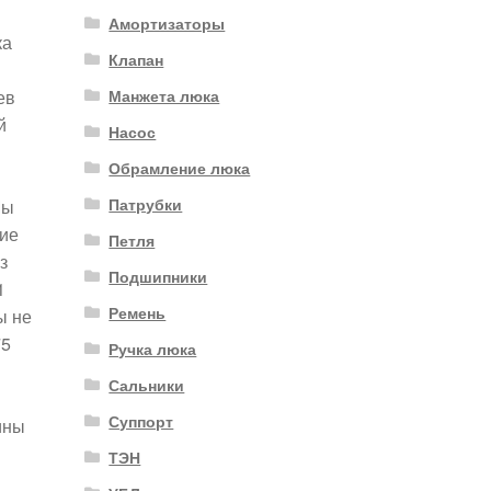
Амортизаторы
ка
Клапан
Манжета люка
ев
й
Насос
Обрамление люка
Патрубки
Мы
шие
Петля
з
Подшипники
1
Ремень
ы не
75
Ручка люка
й
Сальники
Суппорт
ины
ТЭН