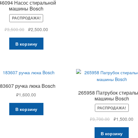
46094 Насос стиральной
машины Bosch
РАСПРОДАЖА!
₽
3,500.00
₽
2,500.00
В корзину
83607 ручка люка Bosch
265958 Патрубок стираль
₽
1,600.00
машины Bosch
РАСПРОДАЖА!
В корзину
₽
3,700.00
₽
1,500.00
В корзину