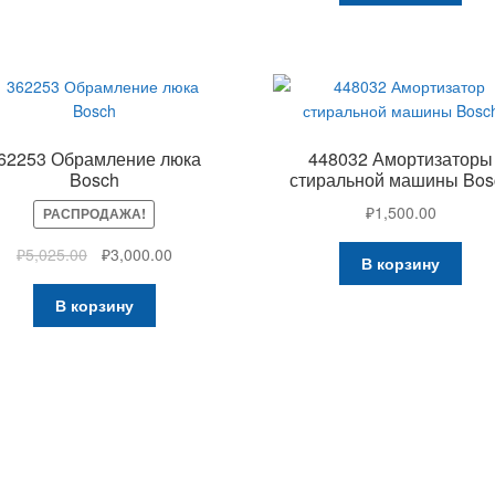
62253 Обрамление люка
448032 Амортизаторы
Bosch
стиральной машины Bos
₽
1,500.00
РАСПРОДАЖА!
₽
5,025.00
₽
3,000.00
В корзину
В корзину